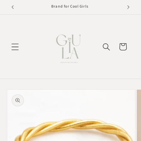
Saltar
es a 50€
Brand for Cool Girls
para o
conteúdo
Carrinho
Saltar para
a
informação
do produto