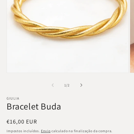
Abrir
Ab
conteúdo
co
multimédia
mu
de
1
/
2
1
2
em
e
modal
mo
GIULIA
Bracelet Buda
Preço
€16,00 EUR
normal
Impostos incluídos.
Envio
calculado na finalização da compra.