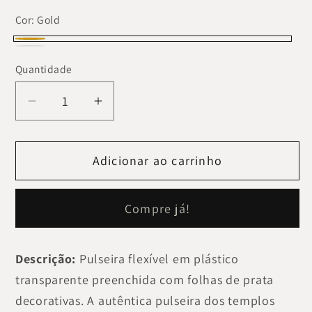
Cor:
Gold
Gold
Silver
Variante
Quantidade
esgotada
ou
Diminuir
Aumentar
indisponível
a
a
quantidade
quantidade
Adicionar ao carrinho
de
de
Bracelet
Bracelet
Buda
Buda
Compre já!
Descrição:
Pulseira flexível em plástico
transparente preenchida com folhas de prata
decorativas. A autêntica pulseira dos templos